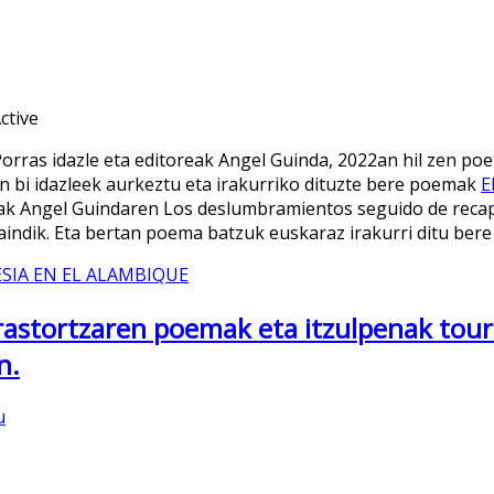
orras idazle eta editoreak Angel Guinda, 2022an hil zen po
n bi idazleek aurkeztu eta irakurriko dituzte bere poemak
E
zak Angel Guindaren Los deslumbramientos seguido de recapi
aindik. Eta bertan poema batzuk euskaraz irakurri ditu ber
SIA EN EL ALAMBIQUE
Irastortzaren poemak eta itzulpenak tou
n.
u