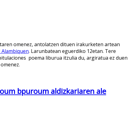
etaren omenez, antolatzen dituen irakurketen artean
l Alambiquen
. Larunbatean eguerdiko 12etan. Tere
tulaciones poema liburua itzulia du, argiratua ez duen
e omenez.
roum bpuroum aldizkariaren ale