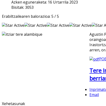
Azken eguneraketa: 16 Urtarrila 2023
Bisitak: 3053
Erabiltzailearen balorazioa:
5
/
5
Agustin P
oraingoa
Irastort
arren, or
POE
Tere 
berria
Inprimat
Email
Xehetasunak