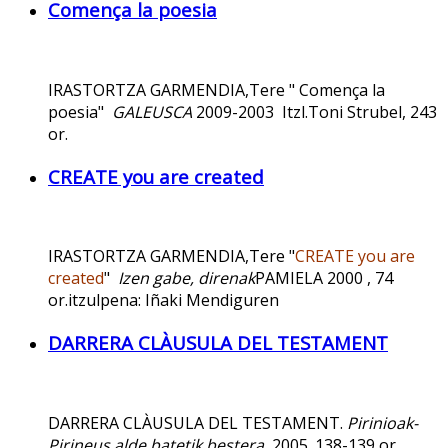
Comença la poesia
IRASTORTZA GARMENDIA,Tere " Comença la
poesia"
GALEUSCA
2009-2003 Itzl.Toni Strubel, 243
or.
CREATE you are created
IRASTORTZA GARMENDIA,Tere "
CREATE you are
created
"
Izen gabe, direnak
PAMIELA 2000 , 74
or.itzulpena: Iñaki Mendiguren
DARRERA CLÀUSULA DEL TESTAMENT
DARRERA CLÀUSULA DEL TESTAMENT.
Pirinioak-
Pirineus alde batetik bestera.
2005. 138-139 or.