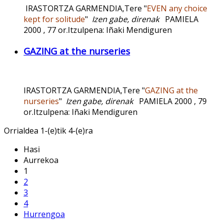
IRASTORTZA GARMENDIA,Tere "
EVEN any choice
kept for solitude
"
Izen gabe, direnak
PAMIELA
2000 , 77 or.Itzulpena: Iñaki Mendiguren
GAZING at the nurseries
IRASTORTZA GARMENDIA,Tere "
GAZING at the
nurseries
"
Izen gabe, direnak
PAMIELA 2000 , 79
or.Itzulpena: Iñaki Mendiguren
Orrialdea 1-(e)tik 4-(e)ra
Hasi
Aurrekoa
1
2
3
4
Hurrengoa