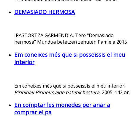
DEMASIADO HERMOSA
IRASTORTZA GARMENDIA, Tere "Demasiado
hermosa" Mundua betetzen zenuten Pamiela 2015
Em coneixes més que si posseïssis el meu
interior
Em coneixes més que si posseïssis el meu interior.
Pirinioak-Pirineus alde batetik bestera.
2005. 142 or.
En comptar les monedes per anar a
comprar el pa