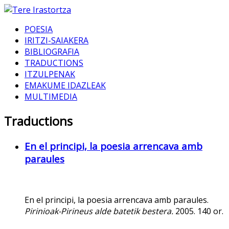
POESIA
IRITZI-SAIAKERA
BIBLIOGRAFIA
TRADUCTIONS
ITZULPENAK
EMAKUME IDAZLEAK
MULTIMEDIA
Traductions
En el principi, la poesia arrencava amb
paraules
En el principi, la poesia arrencava amb paraules.
Pirinioak-Pirineus alde batetik bestera.
2005. 140 or.