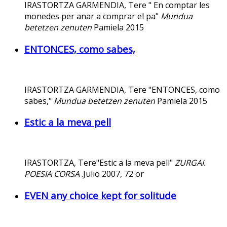
IRASTORTZA GARMENDIA, Tere " En comptar les
monedes per anar a comprar el pa"
Mundua
betetzen zenuten
Pamiela 2015
ENTONCES, como sabes,
IRASTORTZA GARMENDIA, Tere "
ENTONCES, como
sabes,
"
Mundua betetzen zenuten
Pamiela 2015
Estic a la meva pell
IRASTORTZA, Tere"Estic a la meva pell"
ZURGAI.
POESIA CORSA
.Julio 2007, 72 or
EVEN any choice kept for solitude