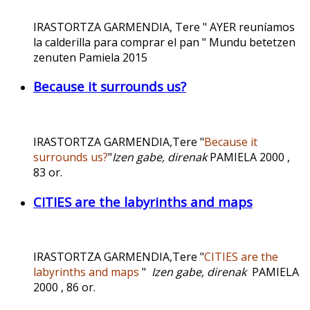
IRASTORTZA GARMENDIA, Tere " AYER reuníamos
la calderilla para comprar el pan " Mundu betetzen
zenuten Pamiela 2015
Because it surrounds us?
IRASTORTZA GARMENDIA,Tere "
Because it
surrounds us?
"
Izen gabe, direnak
PAMIELA 2000 ,
83 or.
CITIES are the labyrinths and maps
IRASTORTZA GARMENDIA,Tere "
CITIES are the
labyrinths and maps
"
Izen gabe, direnak
PAMIELA
2000 , 86 or.