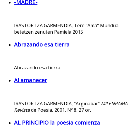
-MADRE-
IRASTORTZA GARMENDIA, Tere "Ama" Mundua
betetzen zenuten Pamiela 2015
Abrazando esa tierra
Abrazando esa tierra
Al amanecer
IRASTORTZA GARMENDIA, "Arginabar"
MILENRAMA
Revista
de Poesia, 2001, Nº 8, 27 or.
AL PRINCIPIO la poesia comienza