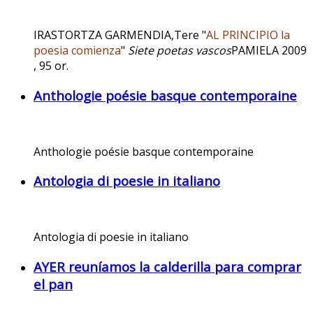
IRASTORTZA GARMENDIA,Tere "
AL PRINCIPIO la
poesia comienza
"
Siete poetas vascos
PAMIELA 2009
, 95 or.
Anthologie poésie basque contemporaine
Anthologie poésie basque contemporaine
Antologia di poesie in italiano
Antologia di poesie in italiano
AYER reuníamos la calderilla para comprar
el pan