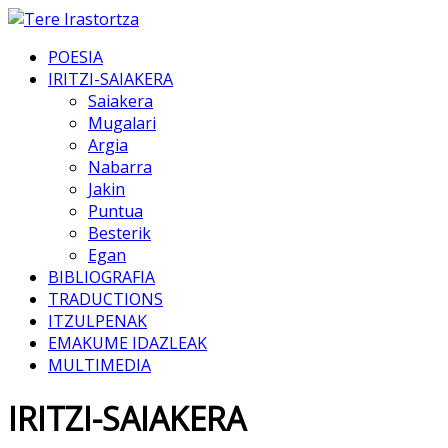
POESIA
IRITZI-SAIAKERA
Saiakera
Mugalari
Argia
Nabarra
Jakin
Puntua
Besterik
Egan
BIBLIOGRAFIA
TRADUCTIONS
ITZULPENAK
EMAKUME IDAZLEAK
MULTIMEDIA
IRITZI-SAIAKERA