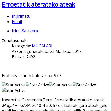
Erroetatik ateratako ateak
Inprimatu
Email
Iritzi-Saiakera
Xehetasunak
Kategoria:
MUGALARI
Azken eguneraketa: 23 Martxoa 2017
Bisitak: 7492
Erabiltzailearen balorazioa:
5
/
5
Irastortza Garmendia,Tere "Erroetatik ateratako ateak"
Mugalari
GARA. 2010-4-30, 57 or. Batzuk gara ateak geldi
geldi ixtekoak, heldu-lekutik tirata, isil-silik. Beste batzuk