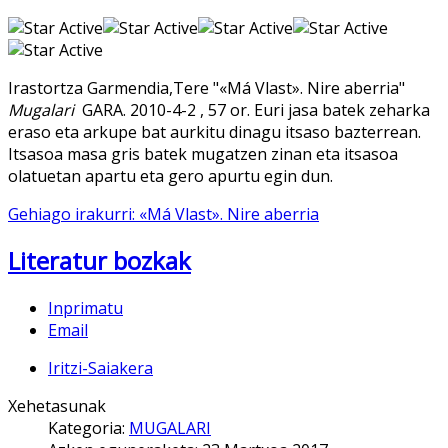
Irastortza Garmendia,Tere "«Má Vlast». Nire aberria"
Mugalari
GARA. 2010-4-2 , 57 or. Euri jasa batek zeharka
eraso eta arkupe bat aurkitu dinagu itsaso bazterrean.
Itsasoa masa gris batek mugatzen zinan eta itsasoa
olatuetan apartu eta gero apurtu egin dun.
Gehiago irakurri: «Má Vlast». Nire aberria
Literatur bozkak
Inprimatu
Email
Iritzi-Saiakera
Xehetasunak
Kategoria:
MUGALARI