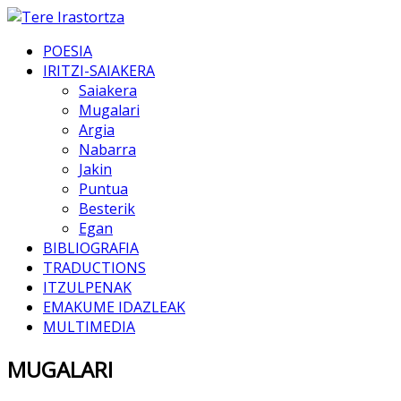
POESIA
IRITZI-SAIAKERA
Saiakera
Mugalari
Argia
Nabarra
Jakin
Puntua
Besterik
Egan
BIBLIOGRAFIA
TRADUCTIONS
ITZULPENAK
EMAKUME IDAZLEAK
MULTIMEDIA
MUGALARI