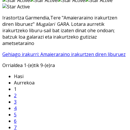
Irastortza Garmendia,Tere "Amaieraraino irakurtzen
diren liburuez"
Mugalari
GARA. Lotara aurretik
irakurtzeko liburu-sail bat izaten dinat ohe ondoan;
batzuk loa galarazi eta irakurtzeko gutiziaz
ametsetaraino
Gehiago irakurri: Amaieraraino irakurtzen diren liburuez
Orrialdea 1-(e)tik 9-(e)ra
Hasi
Aurrekoa
1
2
3
4
5
6
7