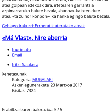
atea golpean ixtekoak dira, irtetearen garrantzia
azpimarratuko balute bezala, «banoa»-ka ixten dute
atea, «ta zu hor konpon»- ka hanka egingo balute bezala.
Gehiago irakurri: Erroetatik ateratako ateak
«Má Vlast». Nire aberria
Inprimatu
Email
Iritzi-Saiakera
Xehetasunak
Kategoria:
MUGALARI
Azken eguneraketa: 23 Martxoa 2017
Bisitak: 7324
Erabiltzailearen balorazioa:
5
/
5