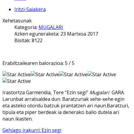
Iritzi-Saiakera
Xehetasunak
Kategoria:
MUGALARI
Azken eguneraketa: 23 Martxoa 2017
Bisitak: 8122
Erabiltzailearen balorazioa:
5
/
5
Irastortza Garmendia, Tere "Ezin segi"
Mugalari
GARA.
Larunbat arratsaldea dun. Baratzuriak xehe-xehe egin
eta asteko otordu batzuk prantatzen ari naun.Baratzuri,
tipula eta piper berdeak ia denerako balio dutela ari
naun ikasten.
Gehiago irakurri: Ezin segi