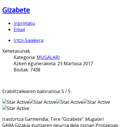
Gizabete
Inprimatu
Email
Iritzi-Saiakera
Xehetasunak
Kategoria:
MUGALARI
Azken eguneraketa: 23 Martxoa 2017
Bisitak: 7438
Erabiltzailearen balorazioa:
5
/
5
Irastortza Garmendia, Tere "Gizabete"
Mugalari
GARA.Gizakia guztiaren neurria dela zionan Protagoas-