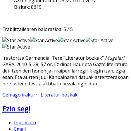
Azken eguneraketa: 23 Martxoa 2017
Bisitak: 8619
Erabiltzailearen balorazioa:
5
/
5
Irastortza Garmendia, Tere "Literatur bozkak"
Mugalari
GARA. 2010-5-28, 57 or. Ez dinat Haur eta Gazte literatura
dei- tzen den honen ja- rraipen larregirik egin izan, egia
esan. Eta aurten Juul Kanpainaren datuak aztertzerakoan
nire usteen test-a aktibatu bezala egin dun.
Gehiago irakurri: Literatur bozkak
Ezin segi
Inprimatu
Email