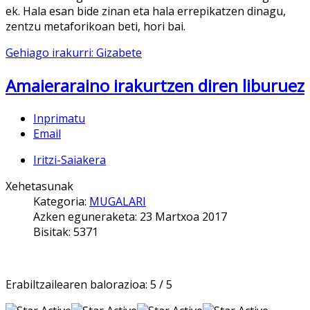
ek. Hala esan bide zinan eta hala errepikatzen dinagu,
zentzu metaforikoan beti, hori bai.
Gehiago irakurri: Gizabete
Amaieraraino irakurtzen diren liburuez
Inprimatu
Email
Iritzi-Saiakera
Xehetasunak
Kategoria:
MUGALARI
Azken eguneraketa: 23 Martxoa 2017
Bisitak: 5371
Erabiltzailearen balorazioa:
5
/
5