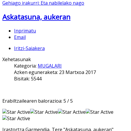
Gehiago irakurri: Eta nabilelako nago
Askatasuna, aukeran
Inprimatu
Email
Iritzi-Saiakera
Xehetasunak
Kategoria:
MUGALARI
Azken eguneraketa: 23 Martxoa 2017
Bisitak: 5544
Erabiltzailearen balorazioa:
5
/
5
Irastortza Garmendia, Tere "Askatasuna, aukeran"