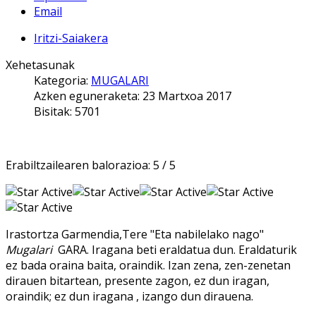
Email
Iritzi-Saiakera
Xehetasunak
Kategoria:
MUGALARI
Azken eguneraketa: 23 Martxoa 2017
Bisitak: 5701
Erabiltzailearen balorazioa:
5
/
5
Irastortza Garmendia,Tere "Eta nabilelako nago"
Mugalari
GARA. Iragana beti eraldatua dun. Eraldaturik
ez bada oraina baita, oraindik. Izan zena, zen-zenetan
dirauen bitartean, presente zagon, ez dun iragan,
oraindik; ez dun iragana , izango dun dirauena.