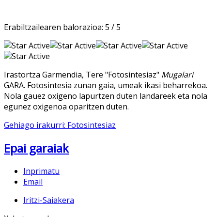
Erabiltzailearen balorazioa:
5
/
5
Irastortza Garmendia, Tere "Fotosintesiaz"
Mugalari
GARA. Fotosintesia zunan gaia, umeak ikasi beharrekoa.
Nola gauez oxigeno lapurtzen duten landareek eta nola
egunez oxigenoa oparitzen duten.
Gehiago irakurri: Fotosintesiaz
Epai garaiak
Inprimatu
Email
Iritzi-Saiakera