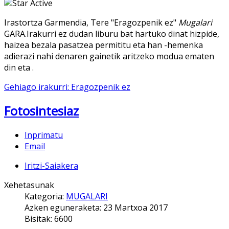
Irastortza Garmendia, Tere "Eragozpenik ez"
Mugalari
GARA.Irakurri ez dudan liburu bat hartuko dinat hizpide,
haizea bezala pasatzea permititu eta han -hemenka
adierazi nahi denaren gainetik aritzeko modua ematen
din eta .
Gehiago irakurri: Eragozpenik ez
Fotosintesiaz
Inprimatu
Email
Iritzi-Saiakera
Xehetasunak
Kategoria:
MUGALARI
Azken eguneraketa: 23 Martxoa 2017
Bisitak: 6600