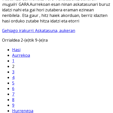
mugalri
GARA.Aurrekoan esan ninan askatasunari buruz
idatzi nahi eta gai hori zutabera eraman ezinean
nenbilela . Eta gaur , hitz haiek akorduan, berriz idazten
hasi orduko zutabe hitza idatzi eta etorri
Gehiago irakurri: Askatasuna, aukeran
Orrialdea 2-(e)tik 9-(e)ra
Hasi
Aurrekoa
1
2
3
4
5
6
7
8
9
Hurrengoa