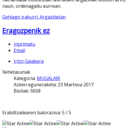
naun, ordenagailu aurrean.
Gehiago irakurri: Argazkietan
Eragozpenik ez
Inprimatu
Email
Iritzi-Saiakera
Xehetasunak
Kategoria:
MUGALARI
Azken eguneraketa: 23 Martxoa 2017
Bisitak: 5658
Erabiltzailearen balorazioa:
5
/
5