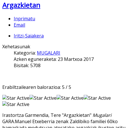
Argazkietan
Inprimatu
Email
Iritzi-Saiakera
Xehetasunak
Kategoria:
MUGALARI
Azken eguneraketa: 23 Martxoa 2017
Bisitak: 5708
Erabiltzailearen balorazioa:
5
/
5
Irastortza Garmendia, Tere "Argazkietan"
Mugalari
GARA.Manuel Etxeberria zenak Zaldibiko familiei 60ko
hamarkada modutsuan ateratako argazkiak ikusten aritu