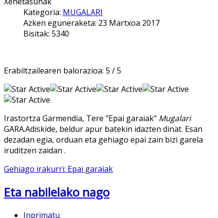
Xehetasunak
Kategoria:
MUGALARI
Azken eguneraketa: 23 Martxoa 2017
Bisitak: 5340
Erabiltzailearen balorazioa:
5
/
5
Irastortza Garmendia, Tere "Epai garaiak"
Mugalari
GARA.Adiskide, beldur apur batekin idazten dinat. Esan
dezadan egia, orduan eta gehiago epai zain bizi garela
iruditzen zaidan .
Gehiago irakurri: Epai garaiak
Eta nabilelako nago
Inprimatu