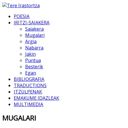
POESIA
IRITZI-SAIAKERA
Saiakera
Mugalari
Argia
Nabarra
Jakin
Puntua
Besterik
Egan
BIBLIOGRAFIA
TRADUCTIONS
ITZULPENAK
EMAKUME IDAZLEAK
MULTIMEDIA
MUGALARI