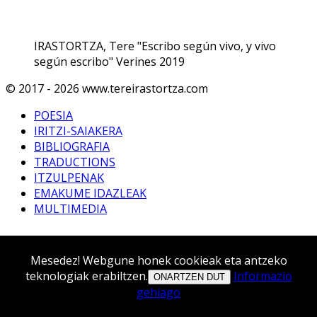
IRASTORTZA, Tere "Escribo según vivo, y vivo
según escribo" Verines 2019
© 2017 - 2026 www.tereirastortza.com
POESIA
IRITZI-SAIAKERA
BIBLIOGRAFIA
TRADUCTIONS
ITZULPENAK
EMAKUME IDAZLEAK
MULTIMEDIA
Mesedez! Webgune honek cookieak eta antzeko
teknologiak erabiltzen.
Informazio
ONARTZEN DUT
gehiago