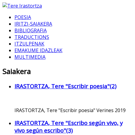
POESIA
IRITZI-SAIAKERA
BIBLIOGRAFIA
TRADUCTIONS
ITZULPENAK
EMAKUME IDAZLEAK
MULTIMEDIA
Saiakera
IRASTORTZA, Tere "Escribir poesia"(2)
IRASTORTZA, Tere "Escribir poesia" Verines 2019
IRASTORTZA, Tere "Escribo según vivo, y
vivo según escribo"(3)