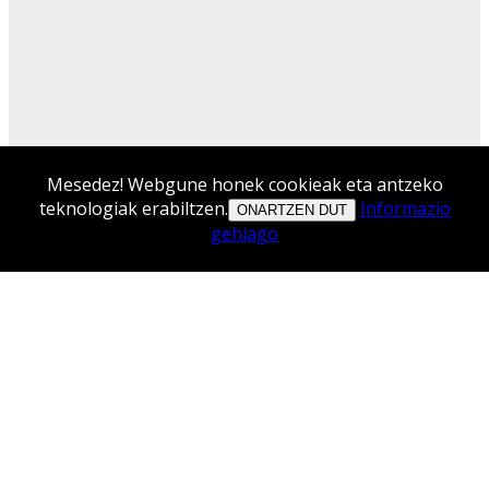
Mesedez! Webgune honek cookieak eta antzeko
teknologiak erabiltzen.
Informazio
ONARTZEN DUT
gehiago