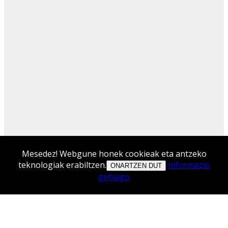
Mesedez! Webgune honek cookieak eta antzeko
teknologiak erabiltzen.
Informazio
ONARTZEN DUT
gehiago