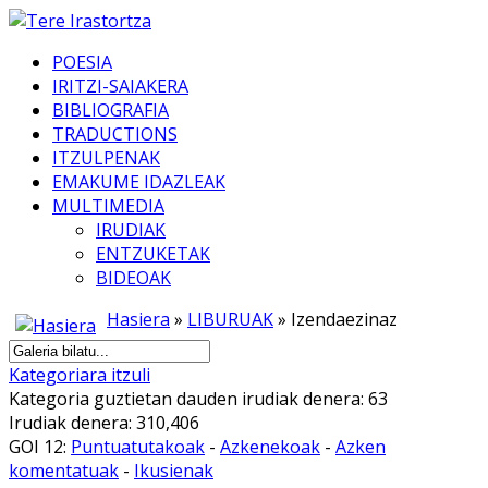
POESIA
IRITZI-SAIAKERA
BIBLIOGRAFIA
TRADUCTIONS
ITZULPENAK
EMAKUME IDAZLEAK
MULTIMEDIA
IRUDIAK
ENTZUKETAK
BIDEOAK
Hasiera
»
LIBURUAK
» Izendaezinaz
Kategoriara itzuli
Kategoria guztietan dauden irudiak denera: 63
Irudiak denera: 310,406
GOI 12:
Puntuatutakoak
-
Azkenekoak
-
Azken
komentatuak
-
Ikusienak