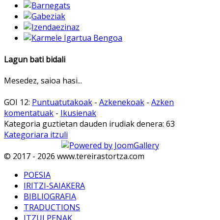
Lagun bati bidali
Mesedez, saioa hasi...
GOI 12:
Puntuatutakoak
-
Azkenekoak
-
Azken
komentatuak
-
Ikusienak
Kategoria guztietan dauden irudiak denera: 63
Kategoriara itzuli
© 2017 - 2026 www.tereirastortza.com
POESIA
IRITZI-SAIAKERA
BIBLIOGRAFIA
TRADUCTIONS
ITZULPENAK