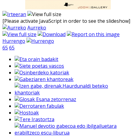
[Please activate JavaScript in order to see the slideshow]
Aurreko
Hurrengo
65
65