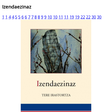
Izendaezinaz
1
1
4
4
5
5
6
6
7
7
8
8
9
9
10
10
11
11
19
19
22
22
30
30