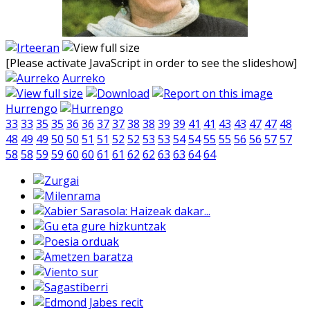
[Please activate JavaScript in order to see the slideshow]
Aurreko
Hurrengo
33
33
35
35
36
36
37
37
38
38
39
39
41
41
43
43
47
47
48
48
49
49
50
50
51
51
52
52
53
53
54
54
55
55
56
56
57
57
58
58
59
59
60
60
61
61
62
62
63
63
64
64