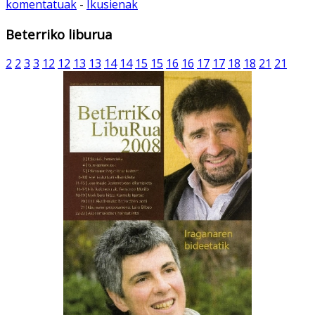
komentatuak
-
Ikusienak
Beterriko liburua
2
2
3
3
12
12
13
13
14
14
15
15
16
16
17
17
18
18
21
21