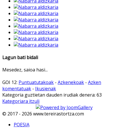
Lagun bati bidali
Mesedez, saioa hasi...
GOI 12:
Puntuatutakoak
-
Azkenekoak
-
Azken
komentatuak
-
Ikusienak
Kategoria guztietan dauden irudiak denera: 63
Kategoriara itzuli
© 2017 - 2026 www.tereirastortza.com
POESIA