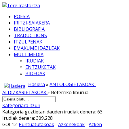
POESIA
IRITZI-SAIAKERA
BIBLIOGRAFIA
TRADUCTIONS
ITZULPENAK
EMAKUME IDAZLEAK
MULTIMEDIA
IRUDIAK
ENTZUKETAK
BIDEOAK
Hasiera
»
ANTOLOGIETAKOAK-
ALDIZKARIETAKOAK
» Beterriko liburua
Kategoriara itzuli
Kategoria guztietan dauden irudiak denera: 63
Irudiak denera: 309,228
GOI 12:
Puntuatutakoak
-
Azkenekoak
-
Azken