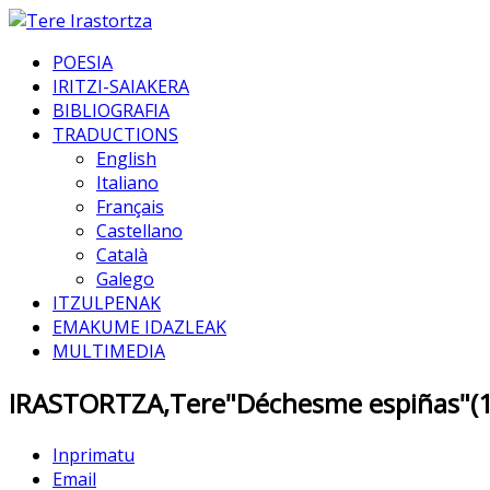
POESIA
IRITZI-SAIAKERA
BIBLIOGRAFIA
TRADUCTIONS
English
Italiano
Français
Castellano
Català
Galego
ITZULPENAK
EMAKUME IDAZLEAK
MULTIMEDIA
IRASTORTZA,Tere"Déchesme espiñas"(1
Inprimatu
Email