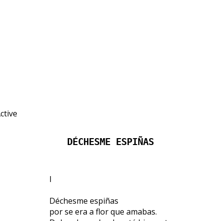
DÉCHESME ESPIÑAS
I
Déchesme espiñas
por se era a flor que amabas.