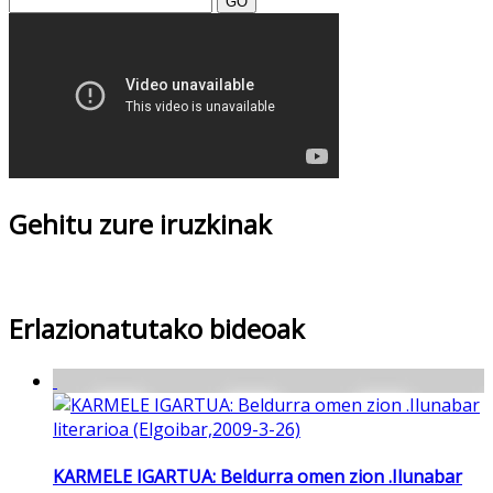
GO
Gehitu zure iruzkinak
Erlazionatutako bideoak
KARMELE IGARTUA: Beldurra omen zion .Ilunabar