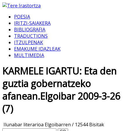
POESIA
IRITZI-SAIAKERA
BIBLIOGRAFIA
TRADUCTIONS
ITZULPENAK
EMAKUME IDAZLEAK
MULTIMEDIA
KARMELE IGARTU: Eta den
guztia gobernatzeko
afanean.Elgoibar 2009-3-26
(7)
Ilunabar literarioa Elgoibarren
/
12544 Bisitak