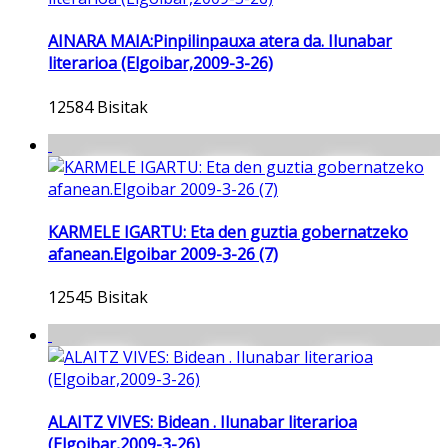
AINARA MAIA:Pinpilinpauxa atera da. Ilunabar
literarioa (Elgoibar,2009-3-26)
12584 Bisitak
KARMELE IGARTU: Eta den guztia gobernatzeko
afanean.Elgoibar 2009-3-26 (7)
12545 Bisitak
ALAITZ VIVES: Bidean . Ilunabar literarioa
(Elgoibar,2009-3-26)