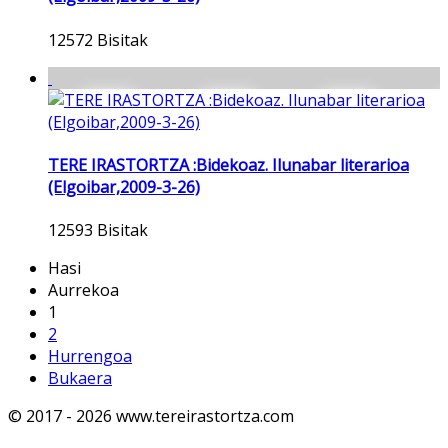
12572 Bisitak
TERE IRASTORTZA :Bidekoaz. Ilunabar literarioa
(Elgoibar,2009-3-26)
12593 Bisitak
Hasi
Aurrekoa
1
2
Hurrengoa
Bukaera
© 2017 - 2026 www.tereirastortza.com