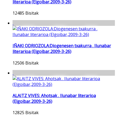
literarioa (Elgoibar,2009-3-26)
12485 Bisitak
IÑAKI ODRIOZOLA:Diogenesen txakurra . Ilunabar
literarioa (Elgoibar,2009-3-26)
12506 Bisitak
ALAITZ VIVES: Ahotsak . Ilunabar literarioa
(Elgoibar,2009-3-26)
12825 Bisitak