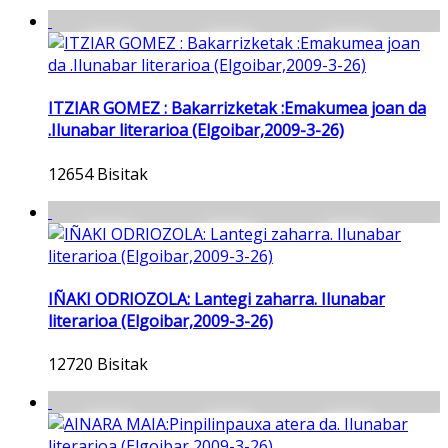
ITZIAR GOMEZ : Bakarrizketak :Emakumea joan da
.Ilunabar literarioa (Elgoibar,2009-3-26)
12654 Bisitak
IÑAKI ODRIOZOLA: Lantegi zaharra. Ilunabar
literarioa (Elgoibar,2009-3-26)
12720 Bisitak