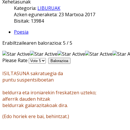
Xehetasunak
Kategoria:
LIBURUAK
Azken eguneraketa: 23 Martxoa 2017
Bisitak: 13984
Poesia
Erabiltzailearen balorazioa:
5
/
5
Please Rate
ISILTASUNA sakratuegia da
puntu suspentsiboetan
beldurra eta ironiarekin freskatzen uzteko;
alferrik dauden hitzak
beldurrak galarazitakoak dira.
(Edo horiek ere bai, behintzat.
)