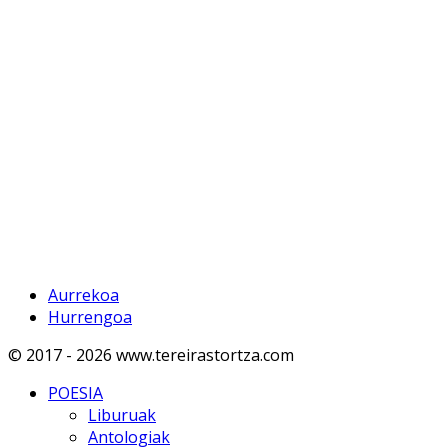
Aurrekoa
Hurrengoa
© 2017 - 2026 www.tereirastortza.com
POESIA
Liburuak
Antologiak