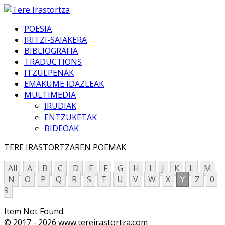
POESIA
IRITZI-SAIAKERA
BIBLIOGRAFIA
TRADUCTIONS
ITZULPENAK
EMAKUME IDAZLEAK
MULTIMEDIA
IRUDIAK
ENTZUKETAK
BIDEOAK
TERE IRASTORTZAREN POEMAK
All
A
B
C
D
E
F
G
H
I
J
K
L
M
N
O
P
Q
R
S
T
U
V
W
X
Y
Z
0-
9
Item Not Found.
© 2017 - 2026 www.tereirastortza.com