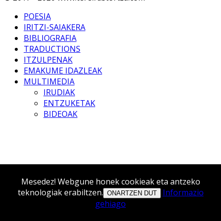
POESIA
IRITZI-SAIAKERA
BIBLIOGRAFIA
TRADUCTIONS
ITZULPENAK
EMAKUME IDAZLEAK
MULTIMEDIA
IRUDIAK
ENTZUKETAK
BIDEOAK
Mesedez! Webgune honek cookieak eta antzeko
teknologiak erabiltzen.
Informazio
ONARTZEN DUT
gehiago