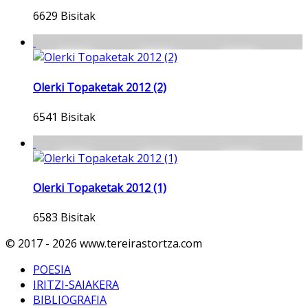
6629 Bisitak
Olerki Topaketak 2012 (2)
6541 Bisitak
Olerki Topaketak 2012 (1)
6583 Bisitak
© 2017 - 2026 www.tereirastortza.com
POESIA
IRITZI-SAIAKERA
BIBLIOGRAFIA