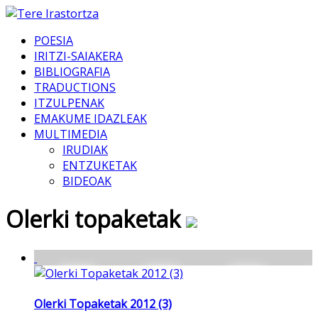
POESIA
IRITZI-SAIAKERA
BIBLIOGRAFIA
TRADUCTIONS
ITZULPENAK
EMAKUME IDAZLEAK
MULTIMEDIA
IRUDIAK
ENTZUKETAK
BIDEOAK
Olerki topaketak
Olerki Topaketak 2012 (3)