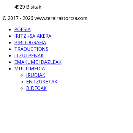
4929 Bisitak
© 2017 - 2026 www.tereirastortza.com
POESIA
IRITZI-SAIAKERA
BIBLIOGRAFIA
TRADUCTIONS
ITZULPENAK
EMAKUME IDAZLEAK
MULTIMEDIA
IRUDIAK
ENTZUKETAK
BIDEOAK