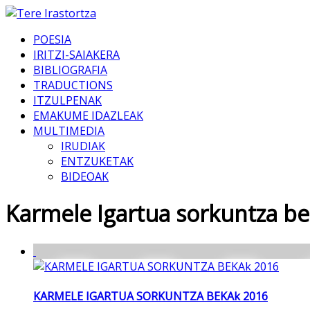
POESIA
IRITZI-SAIAKERA
BIBLIOGRAFIA
TRADUCTIONS
ITZULPENAK
EMAKUME IDAZLEAK
MULTIMEDIA
IRUDIAK
ENTZUKETAK
BIDEOAK
Karmele Igartua sorkuntza b
KARMELE IGARTUA SORKUNTZA BEKAk 2016