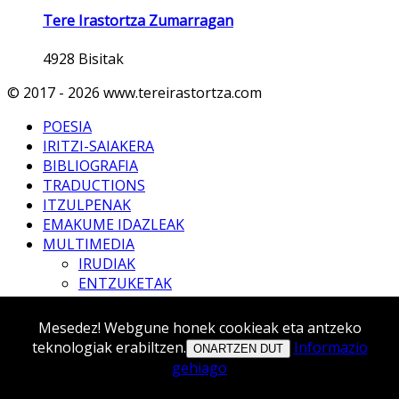
Tere Irastortza Zumarragan
4928 Bisitak
© 2017 - 2026 www.tereirastortza.com
POESIA
IRITZI-SAIAKERA
BIBLIOGRAFIA
TRADUCTIONS
ITZULPENAK
EMAKUME IDAZLEAK
MULTIMEDIA
IRUDIAK
ENTZUKETAK
BIDEOAK
Mesedez! Webgune honek cookieak eta antzeko
teknologiak erabiltzen.
Informazio
ONARTZEN DUT
gehiago