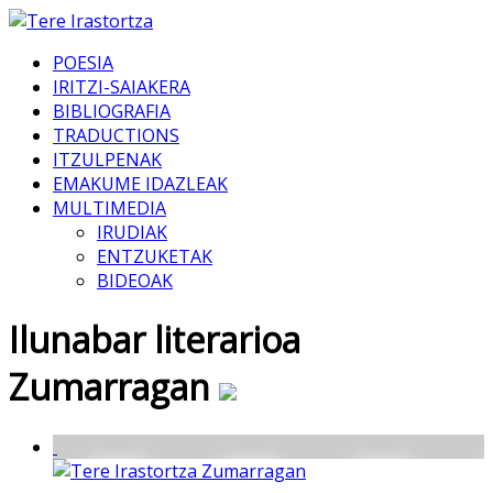
POESIA
IRITZI-SAIAKERA
BIBLIOGRAFIA
TRADUCTIONS
ITZULPENAK
EMAKUME IDAZLEAK
MULTIMEDIA
IRUDIAK
ENTZUKETAK
BIDEOAK
Ilunabar literarioa
Zumarragan