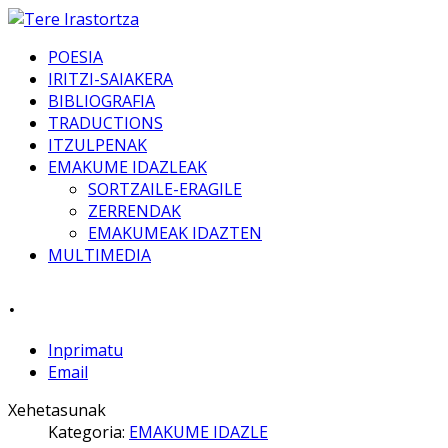
POESIA
IRITZI-SAIAKERA
BIBLIOGRAFIA
TRADUCTIONS
ITZULPENAK
EMAKUME IDAZLEAK
SORTZAILE-ERAGILE
ZERRENDAK
EMAKUMEAK IDAZTEN
MULTIMEDIA
.
Inprimatu
Email
Xehetasunak
Kategoria:
EMAKUME IDAZLE