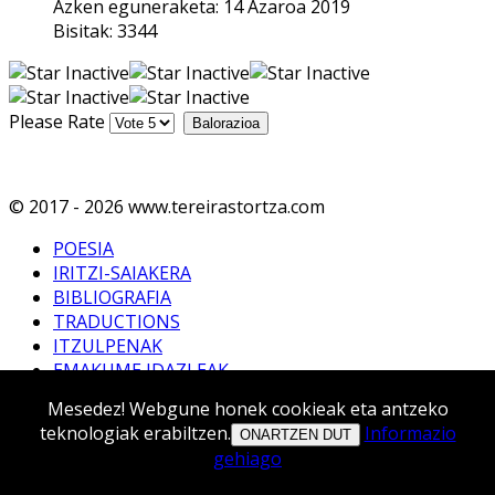
Azken eguneraketa: 14 Azaroa 2019
Bisitak: 3344
Please Rate
© 2017 - 2026 www.tereirastortza.com
POESIA
IRITZI-SAIAKERA
BIBLIOGRAFIA
TRADUCTIONS
ITZULPENAK
EMAKUME IDAZLEAK
SORTZAILE-ERAGILE
Mesedez! Webgune honek cookieak eta antzeko
ZERRENDAK
teknologiak erabiltzen.
Informazio
ONARTZEN DUT
EMAKUMEAK IDAZTEN
gehiago
MULTIMEDIA