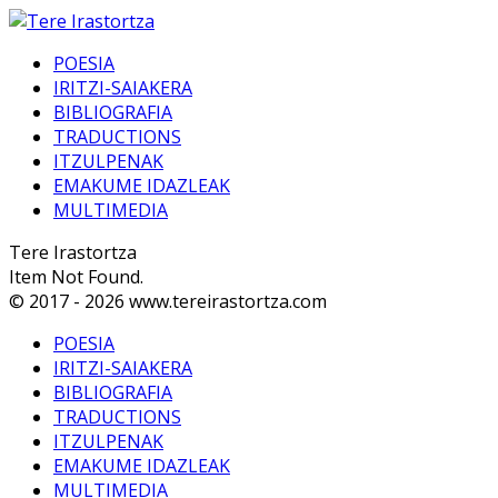
POESIA
IRITZI-SAIAKERA
BIBLIOGRAFIA
TRADUCTIONS
ITZULPENAK
EMAKUME IDAZLEAK
MULTIMEDIA
Tere Irastortza
Item Not Found.
© 2017 - 2026 www.tereirastortza.com
POESIA
IRITZI-SAIAKERA
BIBLIOGRAFIA
TRADUCTIONS
ITZULPENAK
EMAKUME IDAZLEAK
MULTIMEDIA