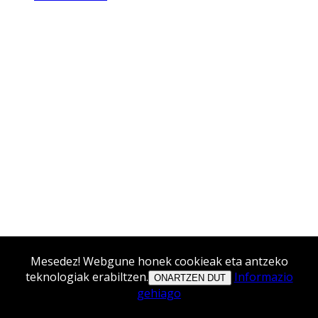
Mesedez! Webgune honek cookieak eta antzeko
teknologiak erabiltzen.
Informazio
ONARTZEN DUT
gehiago