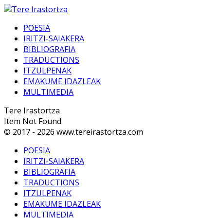
POESIA
IRITZI-SAIAKERA
BIBLIOGRAFIA
TRADUCTIONS
ITZULPENAK
EMAKUME IDAZLEAK
MULTIMEDIA
Tere Irastortza
Item Not Found.
© 2017 - 2026 www.tereirastortza.com
POESIA
IRITZI-SAIAKERA
BIBLIOGRAFIA
TRADUCTIONS
ITZULPENAK
EMAKUME IDAZLEAK
MULTIMEDIA