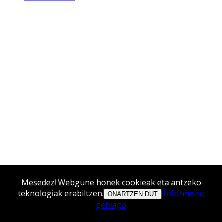
Mesedez! Webgune honek cookieak eta antzeko
teknologiak erabiltzen.
Informazio
ONARTZEN DUT
gehiago