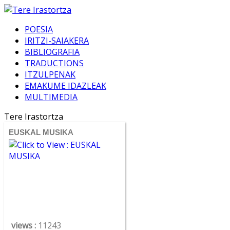
POESIA
IRITZI-SAIAKERA
BIBLIOGRAFIA
TRADUCTIONS
ITZULPENAK
EMAKUME IDAZLEAK
MULTIMEDIA
Tere Irastortza
EUSKAL MUSIKA
views :
11243