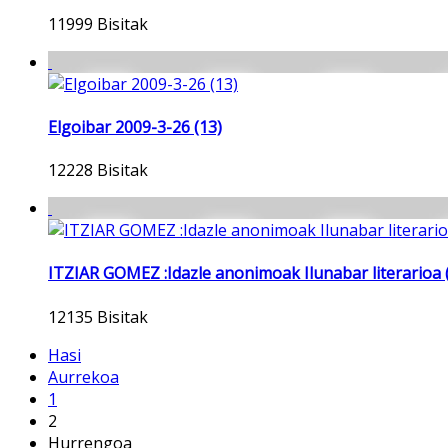
11999 Bisitak
Elgoibar 2009-3-26 (13)
12228 Bisitak
ITZIAR GOMEZ :Idazle anonimoak Ilunabar literarioa 
12135 Bisitak
Hasi
Aurrekoa
1
2
Hurrengoa