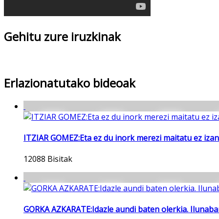
Gehitu zure iruzkinak
Erlazionatutako bideoak
ITZIAR GOMEZ:Eta ez du inork merezi maitatu ez izana.
12088 Bisitak
GORKA AZKARATE:Idazle aundi baten olerkia. Ilunabar 