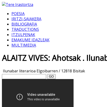
POESIA
IRITZI-SAIAKERA
BIBLIOGRAFIA
TRADUCTIONS
ITZULPENAK
EMAKUME IDAZLEAK
MULTIMEDIA
ALAITZ VIVES: Ahotsak . Ilunab
Ilunabar literarioa Elgoibarren
/
12818 Bisitak
GO